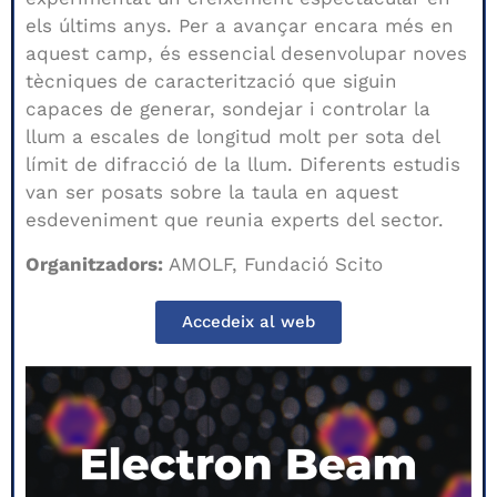
els últims anys. Per a avançar encara més en
aquest camp, és essencial desenvolupar noves
tècniques de caracterització que siguin
capaces de generar, sondejar i controlar la
llum a escales de longitud molt per sota del
límit de difracció de la llum. Diferents estudis
van ser posats sobre la taula en aquest
esdeveniment que reunia experts del sector.
Organitzadors:
AMOLF, Fundació Scito
Accedeix al web