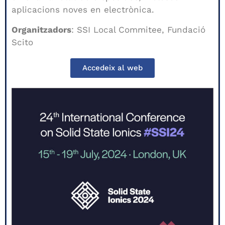
aplicacions noves en electrònica.
Organitzadors
: SSI Local Commitee, Fundació
Scito
Accedeix al web