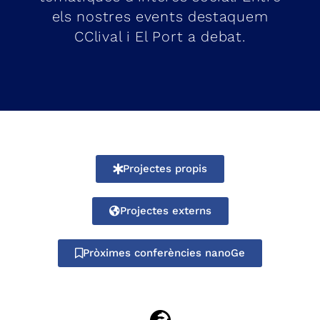
els nostres events destaquem
CClival i El Port a debat.
Projectes propis
Projectes externs
Pròximes conferències nanoGe